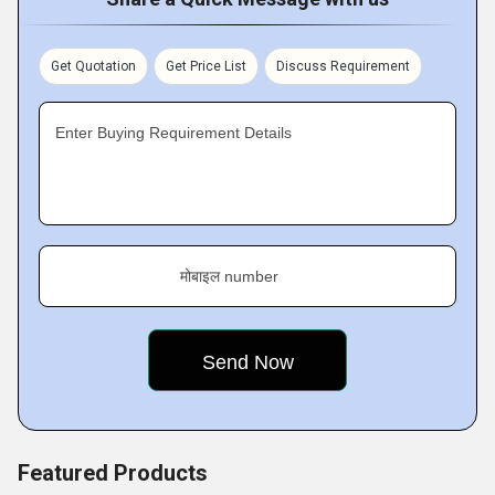
our respectable supporters in the most ideal way. Inferable
from this reason, we ensure that better quality items are
Get Quotation
Get Price List
Discuss Requirement
offered than them at industry-driving costs. Our whole
range is produced utilizing ideal evaluation material so it is
Enter Buying Requirement Details
in pair with worldwide quality principles. The specialists
working with us keep up sincere relations with customers
to take into account their assorted necessities. Besides,
we guarantee that the relegation is timely conveyed at
customers' destination through our far reaching
मोबाइल number
dissemination system.
Featured Products