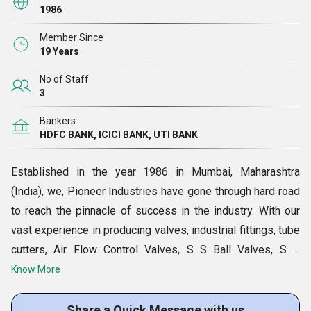
1986
Member Since
19 Years
No of Staff
3
Bankers
HDFC BANK, ICICI BANK, UTI BANK
Established in the year 1986 in Mumbai, Maharashtra
(India), we, Pioneer Industries have gone through hard road
to reach the pinnacle of success in the industry. With our
vast experience in producing valves, industrial fittings, tube
cutters, Air Flow Control Valves, S S Ball Valves, S S
Needle Valves and others, we have gained impeccable
Know More
reputation in the market. The primary point of our
association is to accomplish most extreme fulfillment of
Share a Quick Message with us